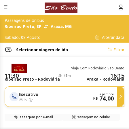
Passagens de ônibus
Ribeirao Preto, SP
Araxa, MG
Alterar data
Sábado, 08 Agosto
Selecionar
viagem de ida
Filtrar
Viaje Com Rodoviário São Bento
11:30
16:15
4h 45m
Ribeirao Preto - Rodoviária
Araxa - Rodoviária
Executivo
a partir de
74,00
R$
Passagem por e-mail
Passagem no celular