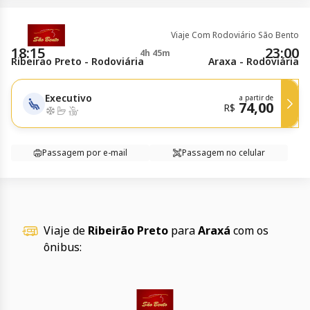
Viaje Com Rodoviário São Bento
18:15
23:00
4h 45m
Ribeirao Preto - Rodoviária
Araxa - Rodoviária
Executivo
a partir de
74,00
R$
Passagem por e-mail
Passagem no celular
Viaje de
Ribeirão Preto
para
Araxá
com os
ônibus: